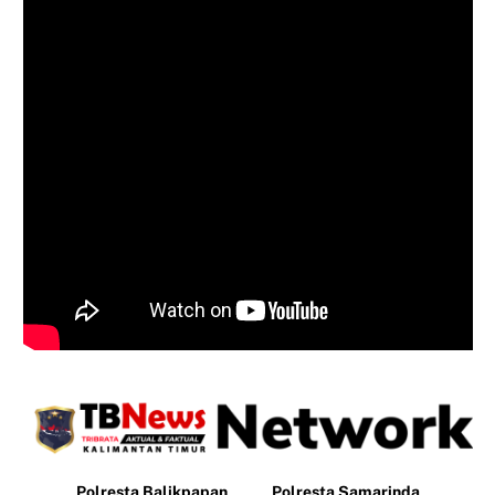
Polresta Balikpapan
Polresta Samarinda