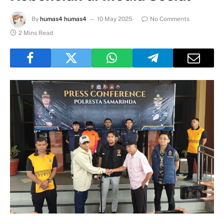
By
humas4 humas4
10 May 2025
No Comments
2 Mins Read