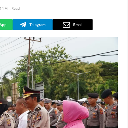
1 Min Read
App
Telegram
Email