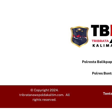
Polresta Balikpa
Polres Bon
© Copyright 2024.
Tent
tribratanewspoldakaltim.com. All
rights reserved.