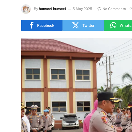
By
humas4 humas4
5 May 2025
No Comments
Facebook
Twitter
Whats