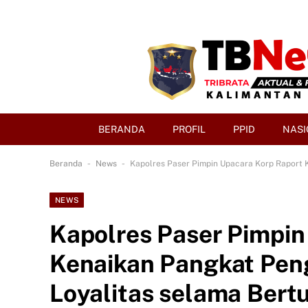
BERANDA
PROFIL
PPID
NASI
-
-
Beranda
News
Kapolres Paser Pimpin Upacara Korp Raport 
NEWS
Kapolres Paser Pimpin
Kenaikan Pangkat Pen
Loyalitas selama Bert