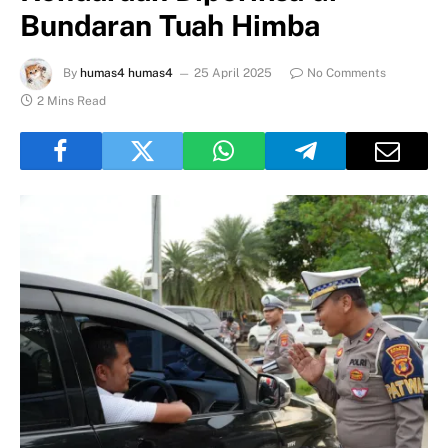
Bundaran Tuah Himba
By
humas4 humas4
25 April 2025
No Comments
2 Mins Read