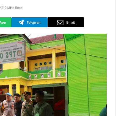
2 Mins Read
App
Telegram
Email