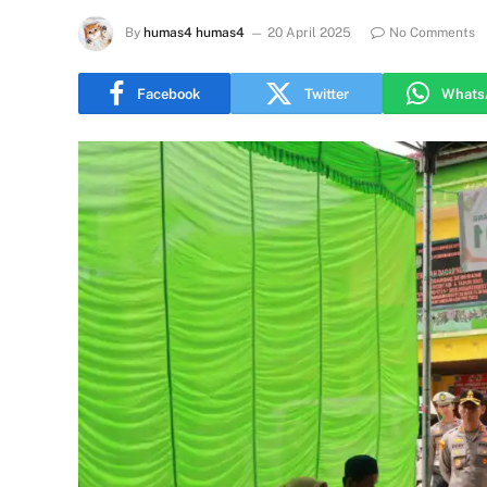
By
humas4 humas4
20 April 2025
No Comments
Facebook
Twitter
Whats