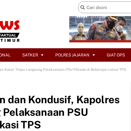
ONAL
SATKER
POLRES JAJARAN
GIAT OPS
res Kukar Tinjau Langsung Pelaksanaan PSU Pilkada di Beberapa Lokasi TPS
n dan Kondusif, Kapolres
g Pelaksanaan PSU
okasi TPS