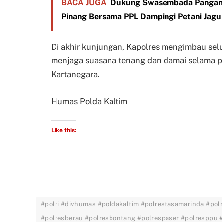
BACA JUGA
Dukung Swasembada Pangan N
Pinang Bersama PPL Dampingi Petani Jagu
Di akhir kunjungan, Kapolres mengimbau sel
menjaga suasana tenang dan damai selama p
Kartanegara.
Humas Polda Kaltim
Like this:
#polri #divhumas #poldakaltim #polrestasamarinda #pol
#polresberau #polresbontang #polrespaser #polresppu