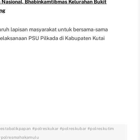
asional, Bhabinkamtibmas Kelurahan Bukit
ng
uruh lapisan masyarakat untuk bersama-sama
elaksanaan PSU Pilkada di Kabupaten Kutai
restabalikpapan #polreskukar #polreskubar #polreskutim
 #polresmahakamulu