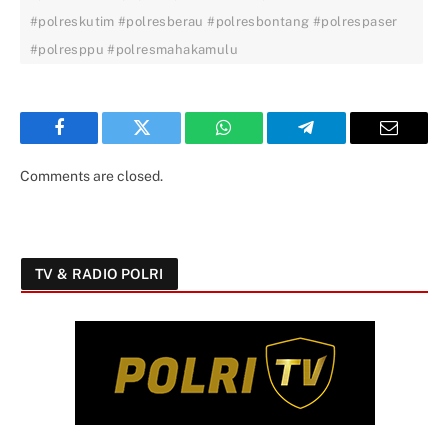
#polreskutim #polresberau #polresbontang #polrespaser
#polresppu #polresmahakamulu
Facebook
Twitter
WhatsApp
Telegram
Email
Comments are closed.
TV & RADIO POLRI