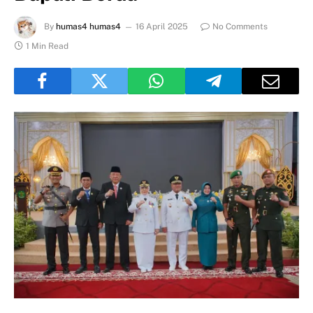
By
humas4 humas4
16 April 2025
No Comments
1 Min Read