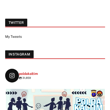
TWITTER
My Tweets
INSTAGRAM
poldakaltim
31,859