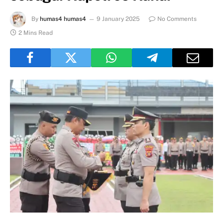
By
humas4 humas4
9 January 2025
No Comments
2 Mins Read