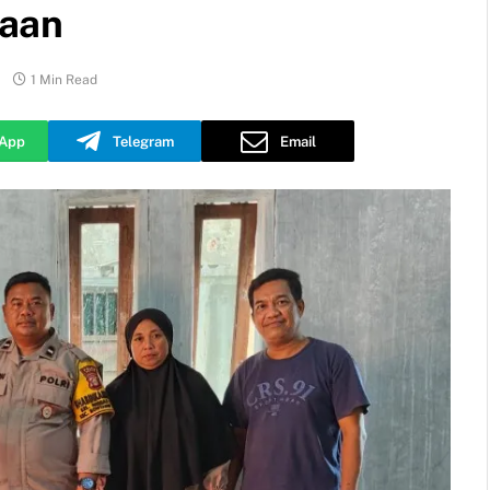
gaan
1 Min Read
App
Telegram
Email