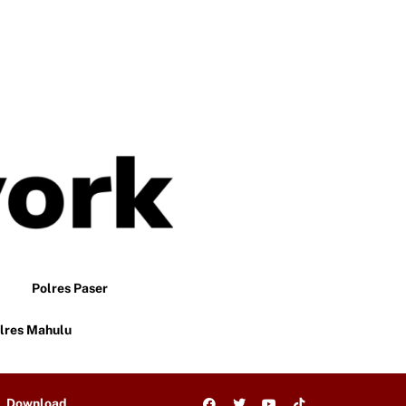
Polres Paser
lres Mahulu
Download