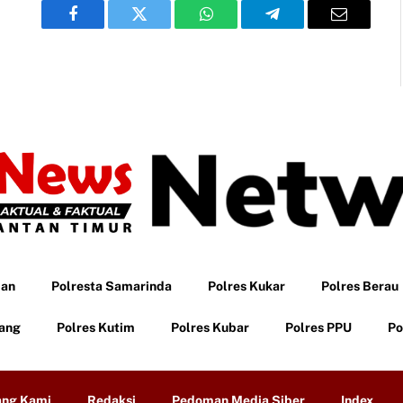
Facebook
Twitter
WhatsApp
Telegram
Email
pan
Polresta Samarinda
Polres Kukar
Polres Berau
tang
Polres Kutim
Polres Kubar
Polres PPU
Po
ang Kami
Redaksi
Pedoman Media Siber
Index