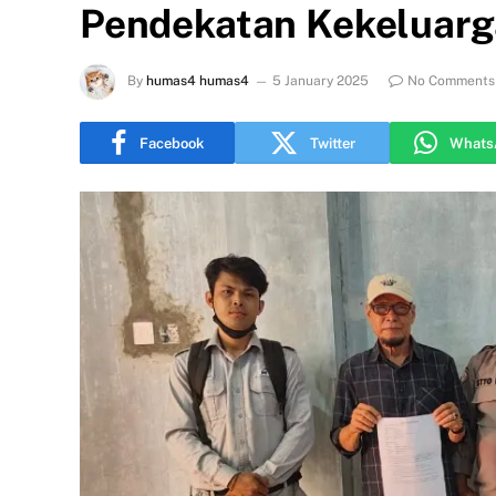
Pendekatan Kekeluar
By
humas4 humas4
5 January 2025
No Comments
Facebook
Twitter
Whats