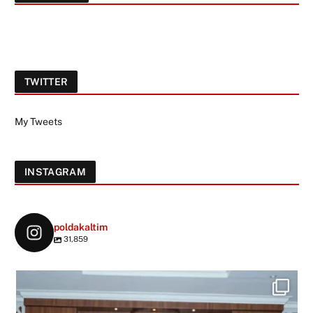
TWITTER
My Tweets
INSTAGRAM
poldakaltim
31,859