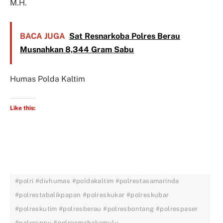
M.H.
BACA JUGA
Sat Resnarkoba Polres Berau
Musnahkan 8,344 Gram Sabu
Humas Polda Kaltim
Like this:
#polri #divhumas #poldakaltim #polrestasamarinda
#polrestabalikpapan #polreskukar #polreskubar
#polreskutim #polresberau #polresbontang #polrespaser
#polresppu #polresmahakamulu