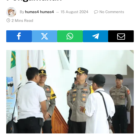
By
humas4 humas4
15 August 2024
No Comments
2 Mins Read