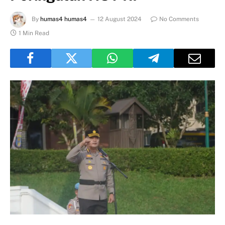
By
humas4 humas4
12 August 2024
No Comments
1 Min Read