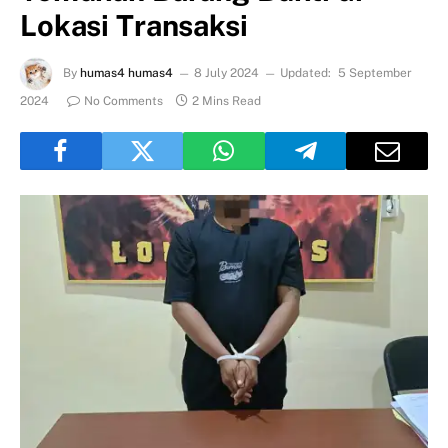
Lokasi Transaksi
By
humas4 humas4
8 July 2024
Updated:
5 September
2024
No Comments
2 Mins Read