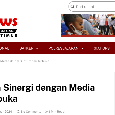
ONAL
SATKER
POLRES JAJARAN
GIAT OPS
n Media dalam Silaturahmi Terbuka
n Sinergi dengan Media
buka
ber 2024
No Comments
1 Min Read