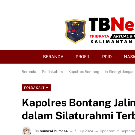
BERANDA
PROFIL
PPID
NASI
-
-
Beranda
Poldakaltim
Kapolres Bontang Jalin Sinergi denga
POLDAKALTIM
Kapolres Bontang Jali
dalam Silaturahmi Ter
By
humas4 humas4
7 July 2024
Updated:
5 Septem