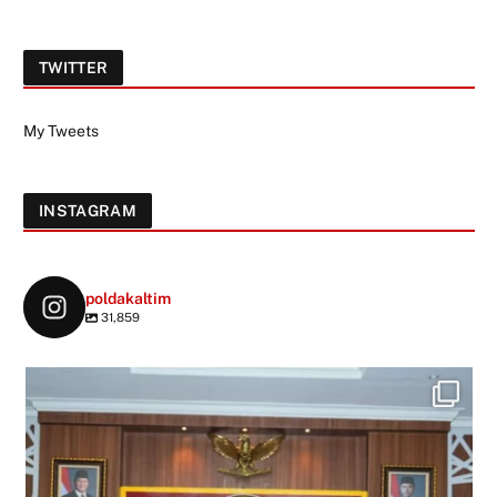
TWITTER
My Tweets
INSTAGRAM
poldakaltim
31,859