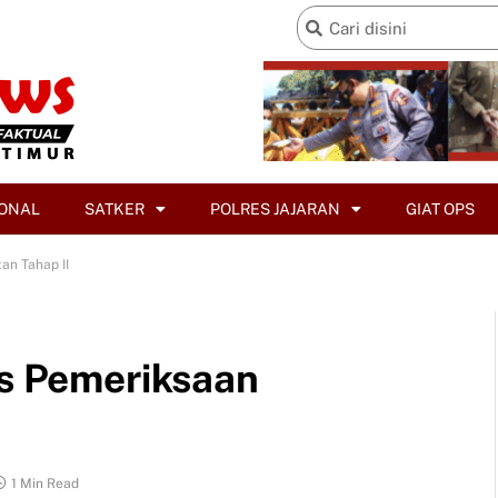
ONAL
SATKER
POLRES JAJARAN
GIAT OPS
an Tahap II
es Pemeriksaan
1 Min Read