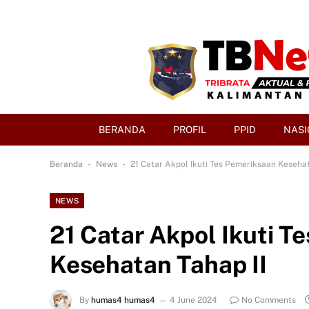
BERANDA
PROFIL
PPID
NASI
-
-
Beranda
News
21 Catar Akpol Ikuti Tes Pemeriksaan Kesehat
NEWS
21 Catar Akpol Ikuti T
Kesehatan Tahap II
By
humas4 humas4
4 June 2024
No Comments