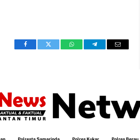
Facebook
Twitter
WhatsApp
Telegram
Email
pan
Polresta Samarinda
Polres Kukar
Polres Berau