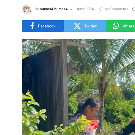
By
humas4 humas4
1 June 2024
No Comments
Facebook
Twitter
Whats