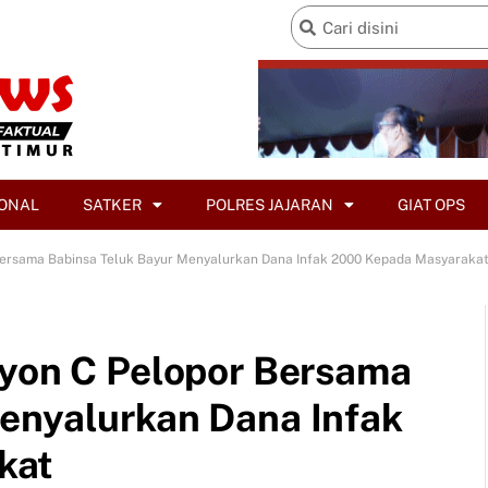
ONAL
SATKER
POLRES JAJARAN
GIAT OPS
 Bersama Babinsa Teluk Bayur Menyalurkan Dana Infak 2000 Kepada Masyaraka
lyon C Pelopor Bersama
enyalurkan Dana Infak
kat