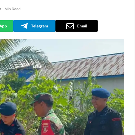
1 Min Read
App
Telegram
Email