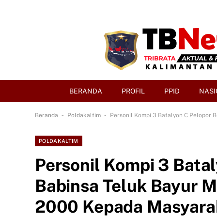
BERANDA
PROFIL
PPID
NASI
-
-
Beranda
Poldakaltim
Personil Kompi 3 Batalyon C Pelopor
POLDAKALTIM
Personil Kompi 3 Bata
Babinsa Teluk Bayur M
2000 Kepada Masyara