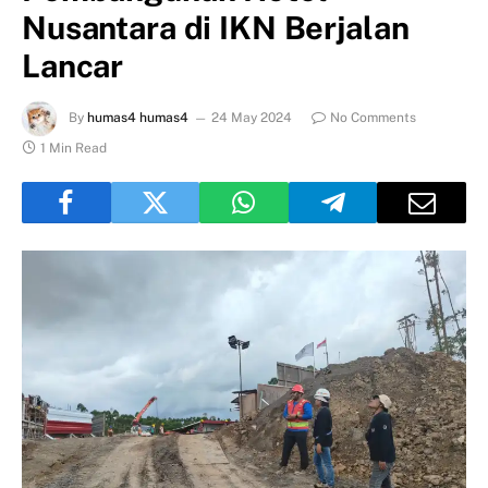
Nusantara di IKN Berjalan
Lancar
By
humas4 humas4
24 May 2024
No Comments
1 Min Read