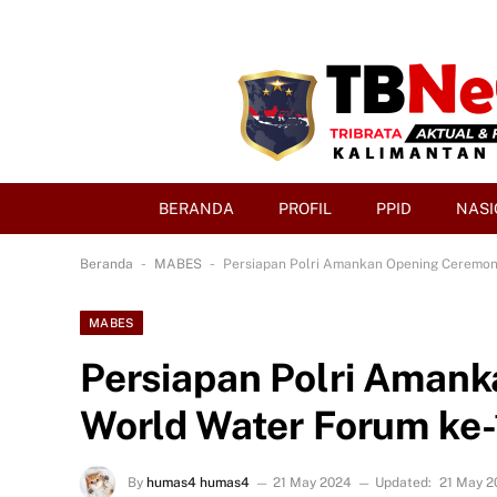
BERANDA
PROFIL
PPID
NASI
-
-
Beranda
MABES
Persiapan Polri Amankan Opening Ceremony
MABES
Persiapan Polri Aman
World Water Forum ke-1
By
humas4 humas4
21 May 2024
Updated:
21 May 2