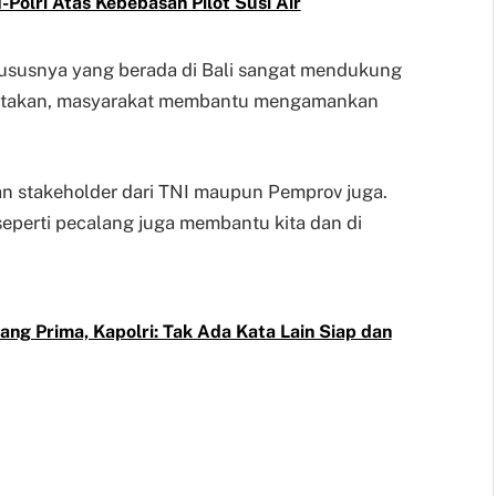
-Polri Atas Kebebasan Pilot Susi Air
hususnya yang berada di Bali sangat mendukung
gatakan, masyarakat membantu mengamankan
an stakeholder dari TNI maupun Pemprov juga.
perti pecalang juga membantu kita dan di
ng Prima, Kapolri: Tak Ada Kata Lain Siap dan