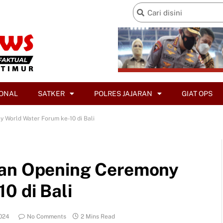
ONAL
SATKER
POLRES JAJARAN
GIAT OPS
 World Water Forum ke-10 di Bali
kan Opening Ceremony
0 di Bali
024
No Comments
2 Mins Read