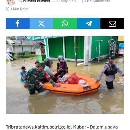
By
humas4 humas4
21 May 2024
No Comments
1 Min Read
Tribratanews.kaltim.polri.go.id, Kubar – Dalam upaya