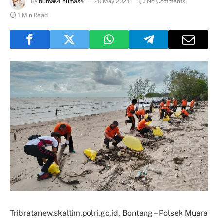
By
humas4 humas4
20 May 2024
No Comments
1 Min Read
Tribratanew.skaltim.polri.go.id, Bontang – Polsek Muara