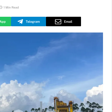
1 Min Read
App
Telegram
Email