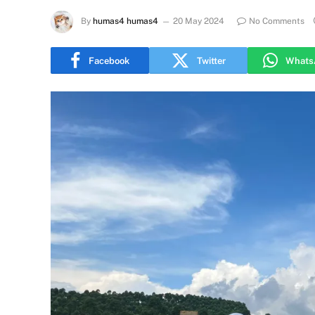
By
humas4 humas4
20 May 2024
No Comments
Facebook
Twitter
Whats