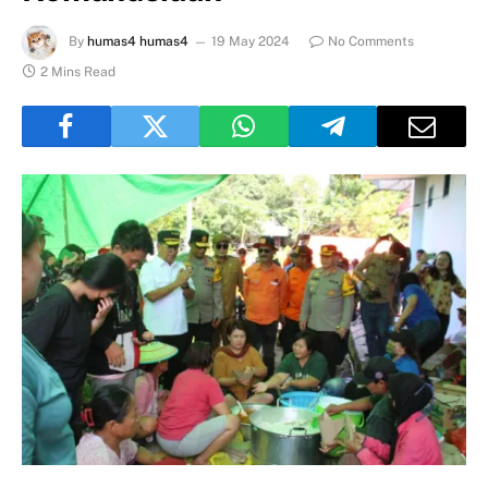
By
humas4 humas4
19 May 2024
No Comments
2 Mins Read