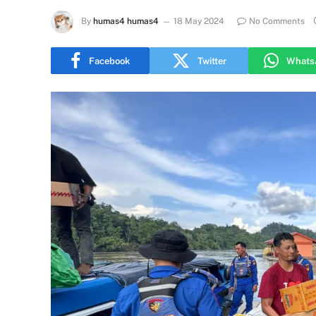
By
humas4 humas4
18 May 2024
No Comments
Facebook
Twitter
Whats