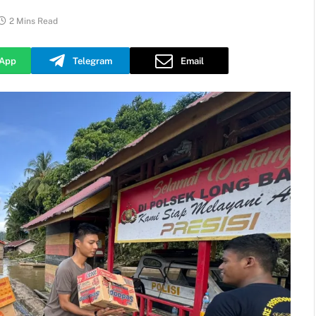
2 Mins Read
App
Telegram
Email