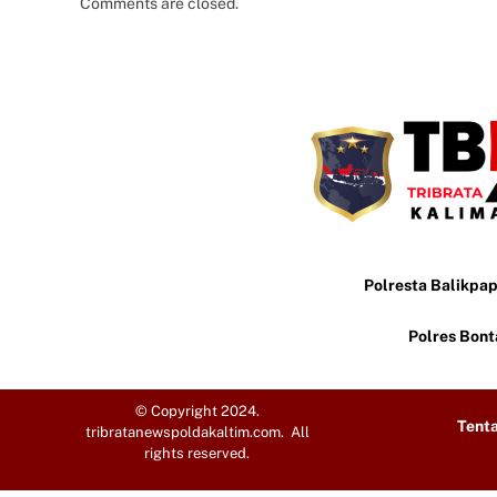
Comments are closed.
Polresta Balikpa
Polres Bon
© Copyright 2024.
Tent
tribratanewspoldakaltim.com. All
rights reserved.