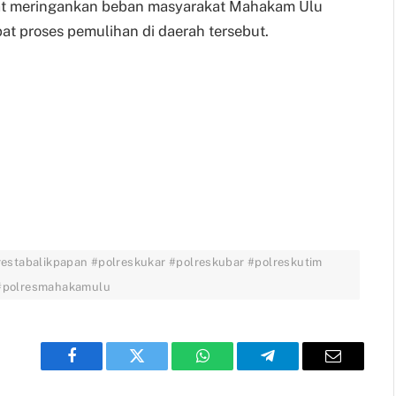
pat meringankan beban masyarakat Mahakam Ulu
t proses pemulihan di daerah tersebut.
restabalikpapan #polreskukar #polreskubar #polreskutim
 #polresmahakamulu
Facebook
Twitter
WhatsApp
Telegram
Email