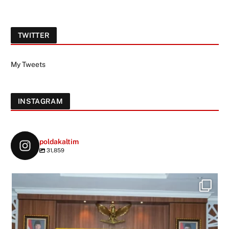
TWITTER
My Tweets
INSTAGRAM
poldakaltim
31,859