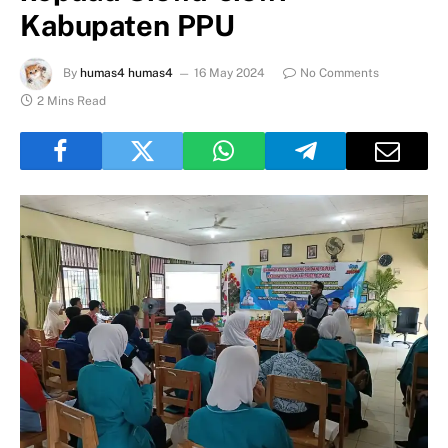
Kabupaten PPU
By
humas4 humas4
16 May 2024
No Comments
2 Mins Read