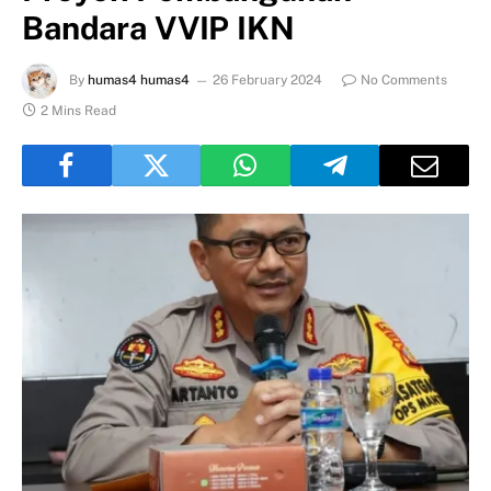
Bandara VVIP IKN
By
humas4 humas4
26 February 2024
No Comments
2 Mins Read