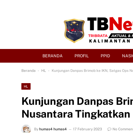
BERANDA
PROFIL
PPID
NASI
-
-
Beranda
HL
Kunjungan Danpas Brimob ke IKN, Satgas Ops 
HL
Kunjungan Danpas Bri
Nusantara Tingkatka
By
humas4 humas4
17 February 2023
No Commen