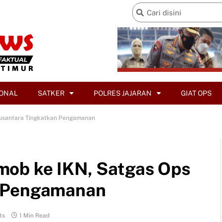
ONAL
SATKER
POLRES JAJARAN
GIAT OPS
Nusantara Tingkatkan Pengamanan
mob ke IKN, Satgas Ops
n Pengamanan
ts
1 Min Read