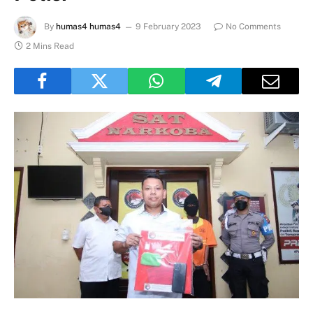
By
humas4 humas4
9 February 2023
No Comments
2 Mins Read