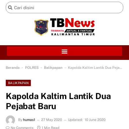
-
-
-
Beranda
POLRES
Balikpapan
Kapolda Kaltim Lantik Dua Pejabat Baru
BALIKPAPAN
Kapolda Kaltim Lantik Dua
Pejabat Baru
By
humas1
27 May 2020
Updated:
10 June 2020
No Comments
1 Min Read