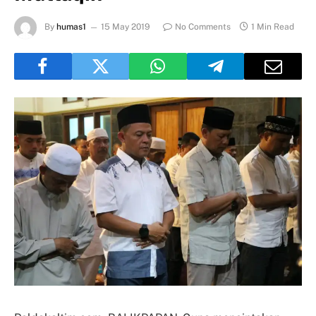
By
humas1
15 May 2019
No Comments
1 Min Read