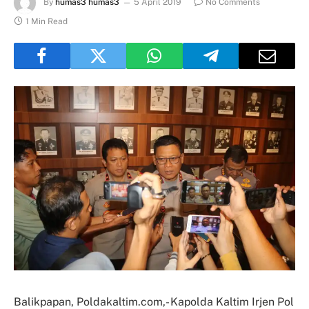
By
humas3 humas3
5 April 2019
No Comments
1 Min Read
Balikpapan, Poldakaltim.com,- Kapolda Kaltim Irjen Pol