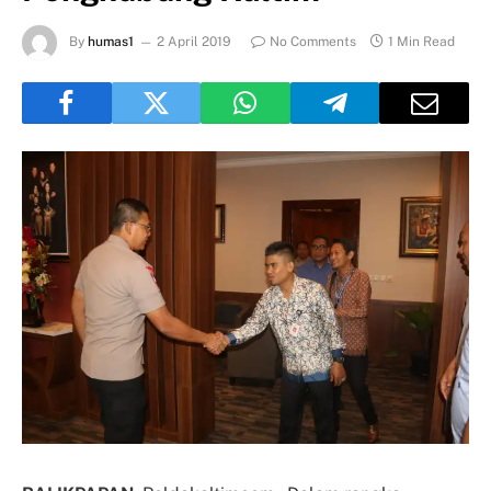
By
humas1
2 April 2019
No Comments
1 Min Read