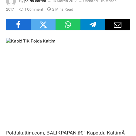
By
polda kaltim
16 March 2017
Updated:
16 March
2017
1 Comment
2 Mins Read
Poldakaltim.com, BALIKPAPAN,â€” Kapolda KaltimÂ