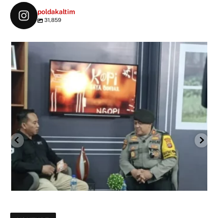
poldakaltim
31,859