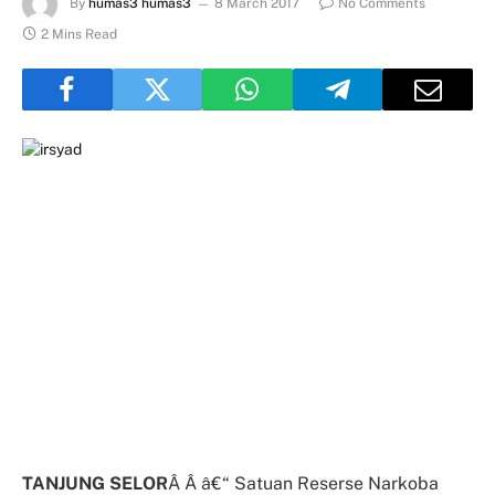
By
humas3 humas3
8 March 2017
No Comments
2 Mins Read
TANJUNG SELOR
Â Â â€“ Satuan Reserse Narkoba