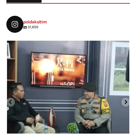
poldakaltim
31,859