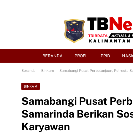
BERANDA
PROFIL
PPID
NASI
-
-
Beranda
Binkam
Samabangi Pusat Perbelanjaan, Polresta S
BINKAM
Samabangi Pusat Perbe
Samarinda Berikan Sos
Karyawan