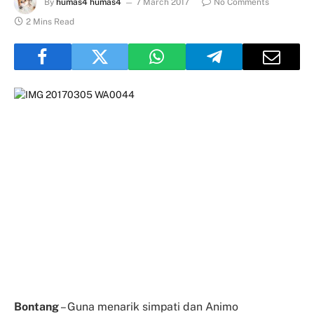
By
humas4 humas4
7 March 2017
No Comments
2 Mins Read
Bontang
– Guna menarik simpati dan Animo