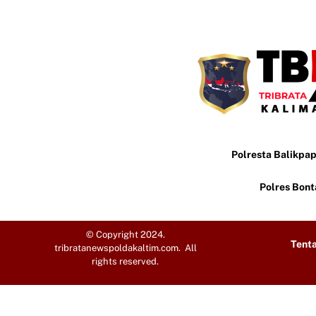
Polresta Balikpa
Polres Bon
© Copyright 2024.
Tent
tribratanewspoldakaltim.com. All
rights reserved.