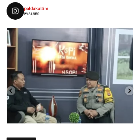
poldakaltim
31,859