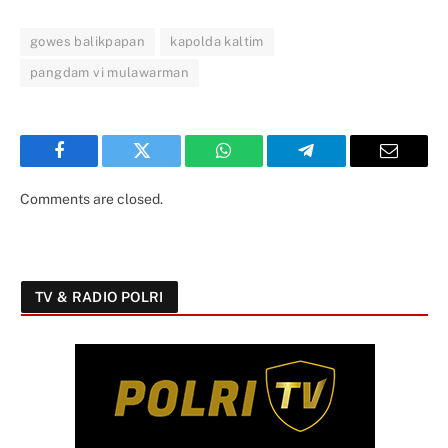
gowes balikpapan
kapolda kaltim
pangdam vi mulawarman
Facebook
Twitter
WhatsApp
Telegram
Email
Comments are closed.
TV & RADIO POLRI