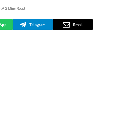
2 Mins Read
App
Telegram
Email