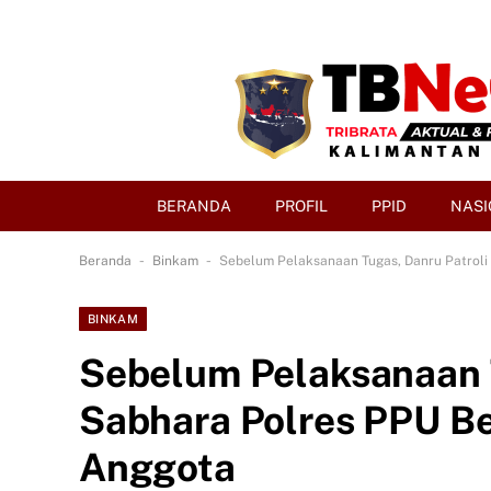
BERANDA
PROFIL
PPID
NASI
-
-
Beranda
Binkam
Sebelum Pelaksanaan Tugas, Danru Patroli
BINKAM
Sebelum Pelaksanaan T
Sabhara Polres PPU B
Anggota