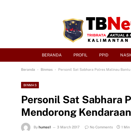
BERANDA
PROFIL
PPID
NASI
-
-
Beranda
Binmas
Personil Sat Sabhara Polres Malinau Bant
BINMAS
Personil Sat Sabhara 
Mendorong Kendaraan 
By
humas1
3 March 2017
No Comments
1 Min