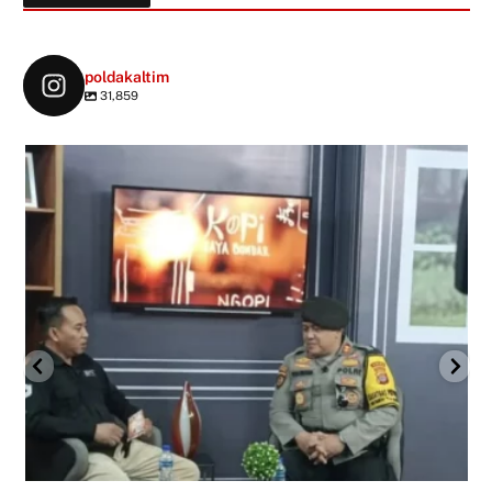
poldakaltim
31,859