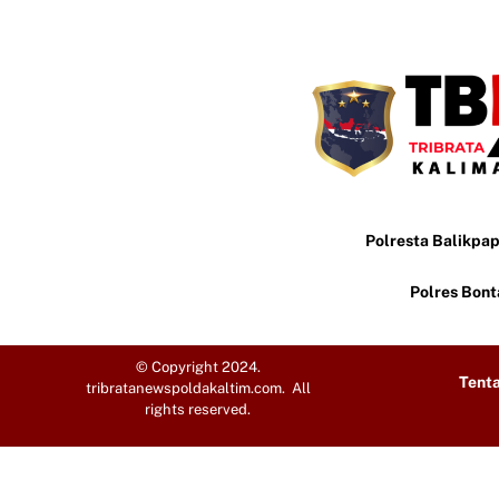
Polresta Balikpa
Polres Bon
© Copyright 2024.
Tent
tribratanewspoldakaltim.com. All
rights reserved.