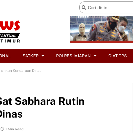
ONAL
SATKER
POLRES JAJARAN
GIAT OPS
ersihkan Kendaraan Dinas
Sat Sabhara Rutin
Dinas
1 Min Read