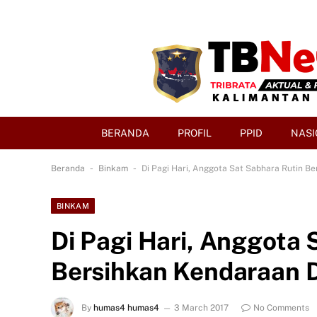
BERANDA
PROFIL
PPID
NASI
-
-
Beranda
Binkam
Di Pagi Hari, Anggota Sat Sabhara Rutin B
BINKAM
Di Pagi Hari, Anggota 
Bersihkan Kendaraan 
By
humas4 humas4
3 March 2017
No Comments