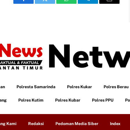
Facebook
Twitter
WhatsApp
Telegram
Email
pan
Polresta Samarinda
Polres Kukar
Polres Berau
tang
Polres Kutim
Polres Kubar
Polres PPU
Po
ang Kami
Redaksi
Pedoman Media Siber
Index