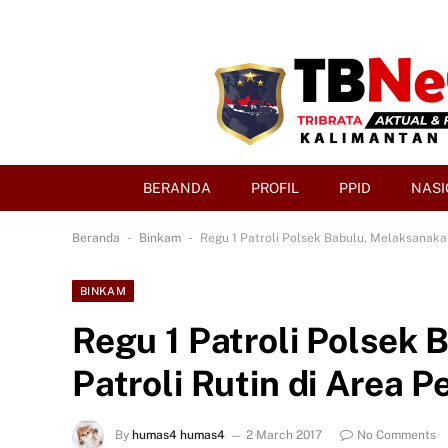
BERANDA
PROFIL
PPID
NASI
-
-
Beranda
Binkam
Regu 1 Patroli Polsek Babulu, Melaksanaka
BINKAM
Regu 1 Patroli Polsek
Patroli Rutin di Area 
By
humas4 humas4
2 March 2017
No Comments