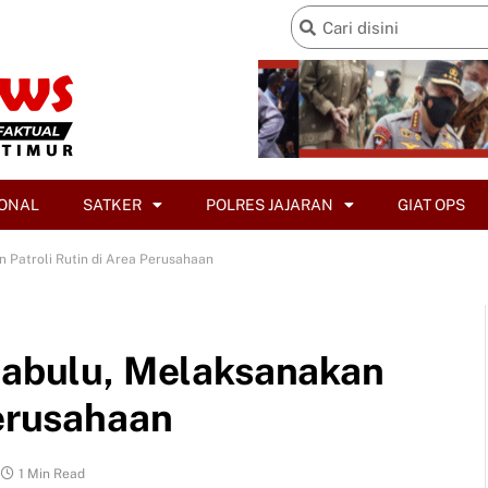
ONAL
SATKER
POLRES JAJARAN
GIAT OPS
n Patroli Rutin di Area Perusahaan
 Babulu, Melaksanakan
Perusahaan
1 Min Read