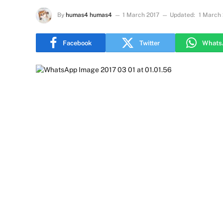
By
humas4 humas4
1 March 2017
Updated:
1 March
Facebook
Twitter
Whats