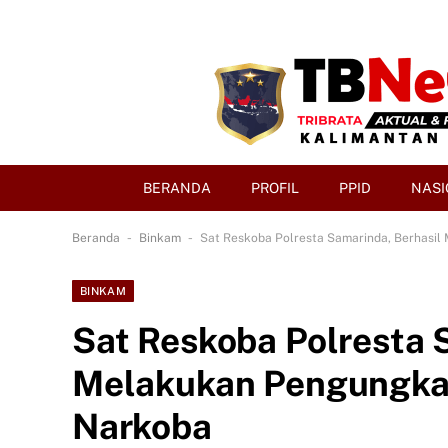
BERANDA
PROFIL
PPID
NASI
-
-
Beranda
Binkam
Sat Reskoba Polresta Samarinda, Berhasi
BINKAM
Sat Reskoba Polresta 
Melakukan Pengungka
Narkoba