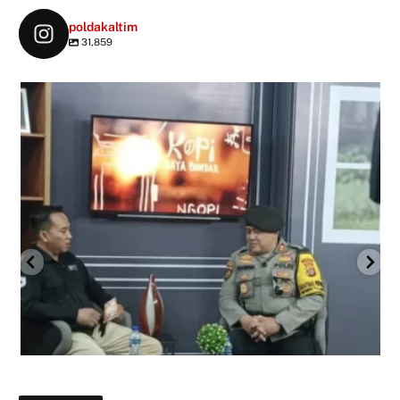
poldakaltim
31,859