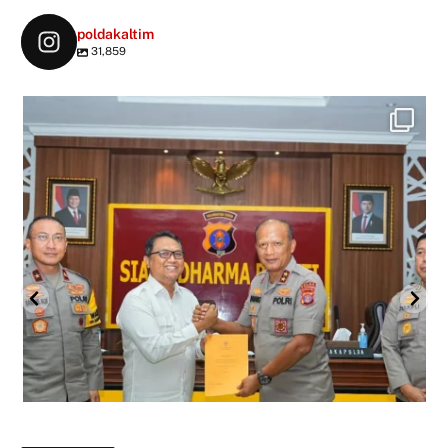
poldakaltim
31,859