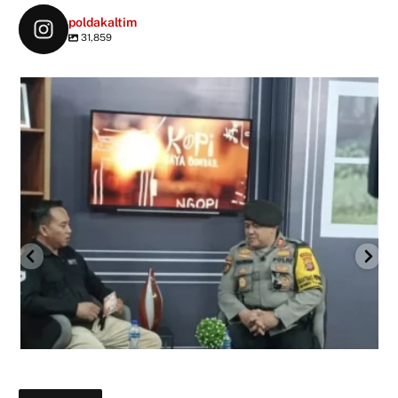
poldakaltim
31,859