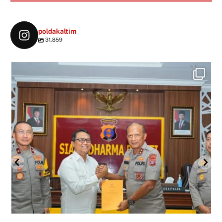
poldakaltim
31,859